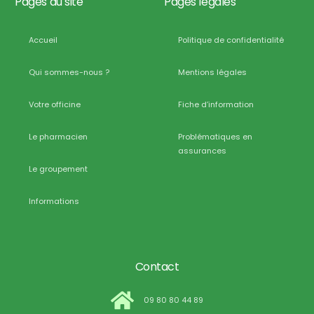
Pages du site
Pages légales
Accueil
Politique de confidentialité
Qui sommes-nous ?
Mentions légales
Votre officine
Fiche d’information
Le pharmacien
Problématiques en
assurances
Le groupement
Informations
Contact
09 80 80 44 89