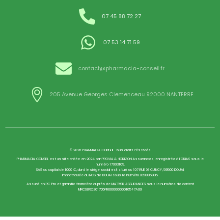
07 45 88 72 27
07 53 14 71 59
contact@pharmacia-conseil.fr
205 Avenue Georges Clemenceau 92000 NANTERRE
© 2026 PHARMACIA CONSEIL. Tous droits réservés
PHARMACIA CONSEIL est un site créée en 2024 par PROVIA & HORIZON Assurances, enregistrée à l’ORIAS sous le
numéro 17003109.
SAS au capital de 1000 €, dont le siège social est situé au 107 RUE DE CUINCY, 59500 DOUAI,
immatriculée au RCS de DOUAI sous le numéro 828886986.
Assuré en RC Pro et garantie financière auprès de MATRISK ASSURANCES sous le numéros de contrat
MRCSBRO201705FR00000000016547A00