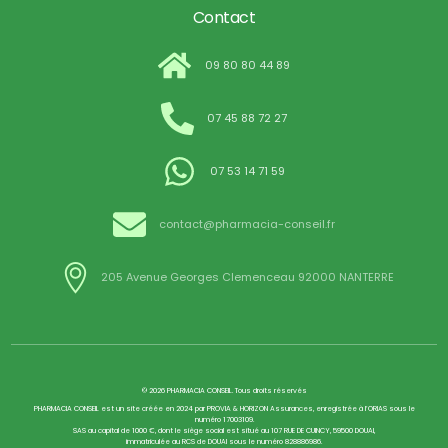
Contact
09 80 80 44 89
07 45 88 72 27
07 53 14 71 59
contact@pharmacia-conseil.fr
205 Avenue Georges Clemenceau 92000 NANTERRE
© 2026 PHARMACIA CONSEIL. Tous droits réservés
PHARMACIA CONSEIL est un site créée en 2024 par PROVIA & HORIZON Assurances, enregistrée à l’ORIAS sous le
numéro 17003109.
SAS au capital de 1000 €, dont le siège social est situé au 107 RUE DE CUINCY, 59500 DOUAI,
immatriculée au RCS de DOUAI sous le numéro 828886986.